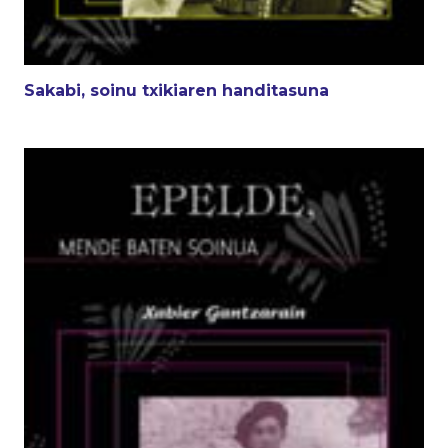
Sakabi, soinu txikiaren handitasuna