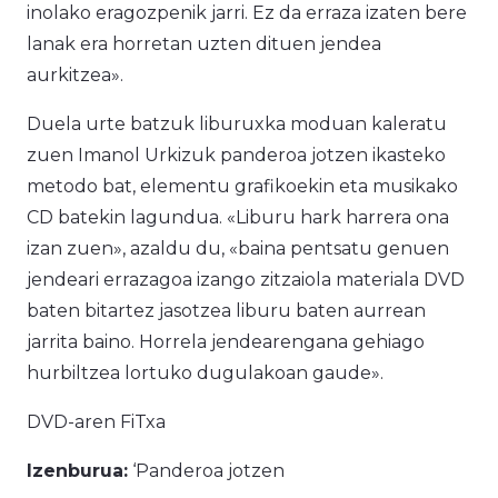
inolako eragozpenik jarri. Ez da erraza izaten bere
lanak era horretan uzten dituen jendea
aurkitzea».
Duela urte batzuk liburuxka moduan kaleratu
zuen Imanol Urkizuk panderoa jotzen ikasteko
metodo bat, elementu grafikoekin eta musikako
CD batekin lagundua. «Liburu hark harrera ona
izan zuen», azaldu du, «baina pentsatu genuen
jendeari errazagoa izango zitzaiola materiala DVD
baten bitartez jasotzea liburu baten aurrean
jarrita baino. Horrela jendearengana gehiago
hurbiltzea lortuko dugulakoan gaude».
DVD-aren FiTxa
Izenburua:
‘Panderoa jotzen