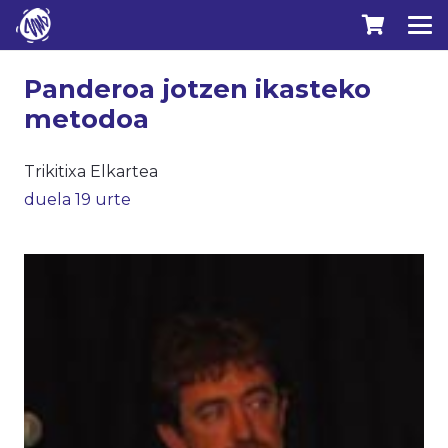
Panderoa jotzen ikasteko
metodoa
Trikitixa Elkartea
duela 19 urte