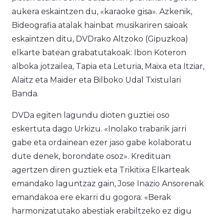
aukera eskaintzen du, «
karaoke
gisa». Azkenik,
Bideografia
atalak hainbat musikariren saioak
eskaintzen ditu, DVDrako Altzoko (Gipuzkoa)
elkarte batean grabatutakoak: Ibon Koteron
alboka jotzailea, Tapia eta Leturia, Maixa eta Itziar,
Alaitz eta Maider eta Bilboko Udal Txistulari
Banda.
DVDa egiten lagundu dioten guztiei oso
eskertuta dago Urkizu. «Inolako trabarik jarri
gabe eta ordainean ezer jaso gabe kolaboratu
dute denek, borondate osoz». Kredituan
agertzen diren guztiek eta Trikitixa Elkarteak
emandako laguntzaz gain, Jose Inazio Ansorenak
emandakoa ere ekarri du gogora: «Berak
harmonizatutako abestiak erabiltzeko ez digu