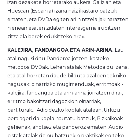
izan dezakete horretarako aukera. Galizian eta
Huescan (Espainia) izana naiz ikastaro batzuk
ematen, eta DVDa egiten ari nintzela jakinarazten
nienean esaten zidaten interesgarria iruditzen
zitzaiela berek edukitzeko ere».
KALEJIRA, FANDANGOA ETA ARIN-ARINA.
Lau
atal nagusi ditu
Panderoa jotzen ikasteko
metodoa
DVDak. Lehen atalak
Metodoa
du izena,
eta atal horretan daude bilduta azalpen tekniko
nagusiak: oinarrizko mugimenduak, erritmoak -
kalejira, fandangoa eta arin-arina jorratzen dira-,
erritmo bakoitzari dagozkion oinarriak,
partiturak…
Adibidezko koplak
atalean, Urkizu
bera ageri da kopla hautatu batzuk, Bizkaikoak
gehienak, ahotsez eta panderoz ematen.
Audio
pistak
atalak doinu batzuekin praktikak egiteko