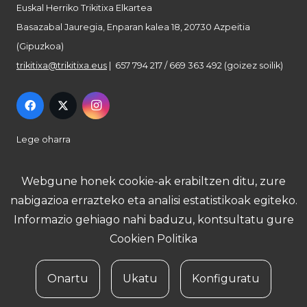
Euskal Herriko Trikitixa Elkartea
Basazabal Jauregia, Enparan kalea 18, 20730 Azpeitia
(Gipuzkoa)
trikitixa@trikitixa.eus
| 657 794 217 / 669 363 492 (goizez soilik)
Lege oharra
Pribatutasun politika
Webgune honek cookie-ak erabiltzen ditu, zure
nabigazioa errazteko eta analisi estatistikoak egiteko.
Cookie politika
Informazio gehiago nahi baduzu, kontsultatu gure
Cookien Politika
Onartu
Ukatu
Konfiguratu