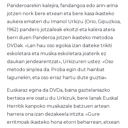
Panderoarekin kalejira, fandangoa edo arin-arina
jotzen nork bere etxean eta bere kasa ikasteko
aukera ematen du Imanol Urkizu (Orio, Gipuzkoa,
1962) pandero jotzaileak ekoitzi eta kalera atera
berri duen
Panderoa jotzen ikasteko metodoa
DVDak. «Lan hau oso egokia izan daiteke trikiti
eskoletara eta musika eskoletara joaterik ez
daukan jendearentzat», Urkizuren ustez. «Oso
metodo sinplea da. Proba egin dut hainbat
lagunekin, eta oso erraz hartu dute guztia».
Euskaraz egina da DVDa, baina gaztelaniazko
bertsioa ere osatu du Urkizuk, bere lanak Euskal
Herritik kanpoko musikazale batzuen artean
harrera ona izan dezakeela iritzita. «Gure
erritmoak ikasteko hona etorri beharrean, etxean