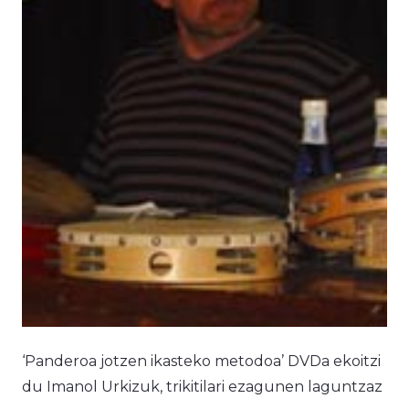
‘Panderoa jotzen ikasteko metodoa’ DVDa ekoitzi
du Imanol Urkizuk, trikitilari ezagunen laguntzaz