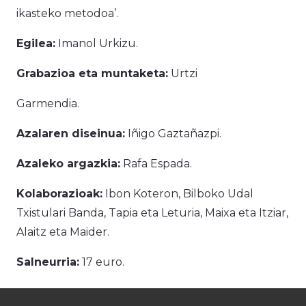
ikasteko metodoa’.
Egilea:
Imanol Urkizu.
Grabazioa eta muntaketa:
Urtzi
Garmendia.
Azalaren diseinua:
Iñigo Gaztañazpi.
Azaleko argazkia:
Rafa Espada.
Kolaborazioak:
Ibon Koteron, Bilboko Udal
Txistulari Banda, Tapia eta Leturia, Maixa eta Itziar,
Alaitz eta Maider.
Salneurria:
17 euro.