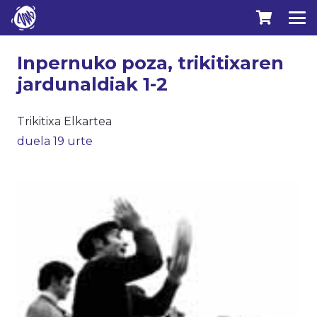
Inpernuko poza, trikitixaren
jardunaldiak 1-2
Trikitixa Elkartea
duela 19 urte