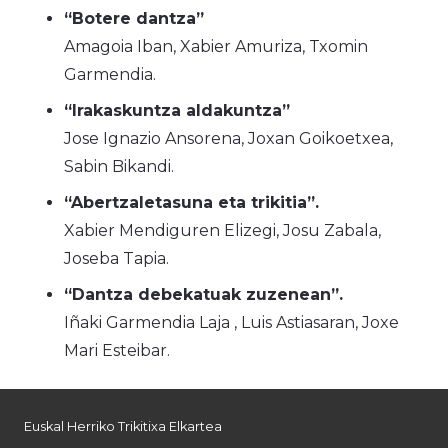
“Botere dantza”
Amagoia Iban, Xabier Amuriza, Txomin
Garmendia.
“Irakaskuntza aldakuntza”
Jose Ignazio Ansorena, Joxan Goikoetxea,
Sabin Bikandi.
“Abertzaletasuna eta trikitia”.
Xabier Mendiguren Elizegi, Josu Zabala,
Joseba Tapia.
“Dantza debekatuak zuzenean”.
Iñaki Garmendia
Laja
, Luis Astiasaran, Joxe
Mari Esteibar.
Euskal Herriko Trikitixa Elkartea