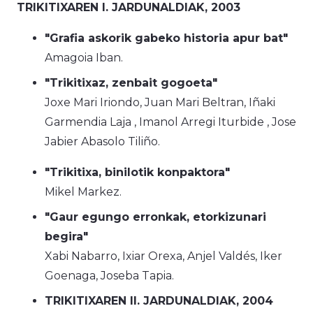
TRIKITIXAREN I. JARDUNALDIAK, 2003
"Grafia askorik gabeko historia apur bat"
Amagoia Iban.
"Trikitixaz, zenbait gogoeta"
Joxe Mari Iriondo, Juan Mari Beltran, Iñaki
Garmendia
Laja
, Imanol Arregi
Iturbide
, Jose
Jabier Abasolo
Tiliño.
"Trikitixa, binilotik konpaktora"
Mikel Markez.
"Gaur egungo erronkak, etorkizunari
begira"
Xabi Nabarro, Ixiar Orexa, Anjel Valdés, Iker
Goenaga, Joseba Tapia.
TRIKITIXAREN II. JARDUNALDIAK, 2004