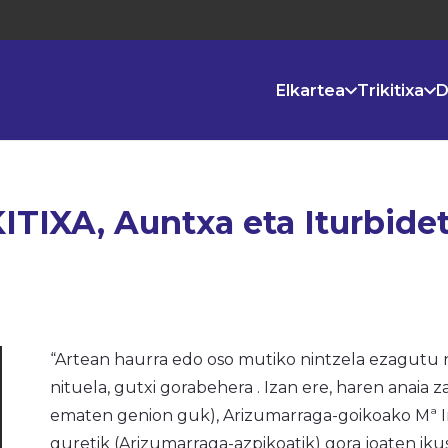
Elkartea
Trikitixa
D
IXA, Auntxa eta Iturbidet
“Artean haurra edo oso mutiko nintzela ezagutu 
nituela, gutxi gorabehera . Izan ere, haren anaia 
ematen genion guk), Arizumarraga-goikoako Mª I
guretik (Arizumarraga-azpikoatik) gora joaten iku