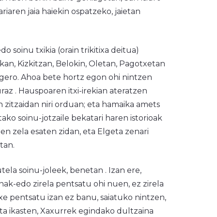
ariaren jaia haiekin ospatzeko, jaietan
soinu txikia (orain trikitixa deitua)
ekan, Kizkitzan, Belokin, Oletan, Pagotxetan
gero. Ahoa bete hortz egon ohi nintzen
raz . Hauspoaren itxi-irekian ateratzen
zitzaidan niri orduan; eta hamaika amets
ko soinu-jotzaile bekatari haren istorioak
n zela esaten zidan, eta Elgeta zenari
tan.
utela soinu-joleek, benetan . Izan ere,
ak-edo zirela pentsatu ohi nuen, ez zirela
axe pentsatu izan ez banu, saiatuko nintzen,
eta ikasten, Xaxurrek egindako dultzaina