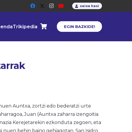
saioa hasi
enda
Trikipedia
EGIN BAZKIDE!
arrak
nuen Auntxa, zortzi edo bederatzi urte
zaharragoa, Juan (Auntxa zaharra izengoitia
nazia Kerejetarekin ezkonduta zegoen, eta
si nuen behin baino gehiagotan, San Isidro