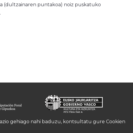
 fita (dultzainaren puntakoa) noiz puskatuko
.
rmazio gehiago nahi baduzu, kontsultatu gure
Cookien