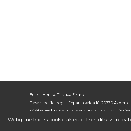
Euskal Herriko Trikitixa Elkartea
Basazabal Jauregia, Enparan kalea 18, 20730 Azpeitia
trikitixa@trikitixa.eus
| 657 794 217 / 669 363 492 (goizez
Webgune honek cookie-ak erabiltzen ditu, zure nabig