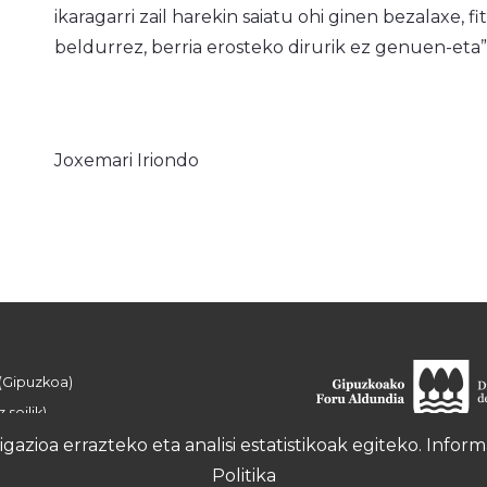
ikaragarri zail harekin saiatu ohi ginen bezalaxe,
beldurrez, berria erosteko dirurik ez genuen-eta”
Joxemari Iriondo
 (Gipuzkoa)
 soilik)
azioa errazteko eta analisi estatistikoak egiteko. Info
Politika