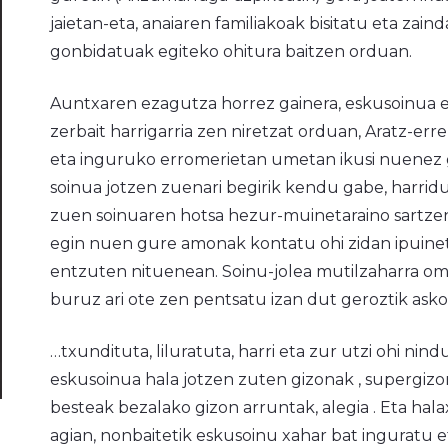
jaietan-eta, anaiaren familiakoak bisitatu eta zaind
gonbidatuak egiteko ohitura baitzen orduan.
Auntxaren ezagutza horrez gainera, eskusoinua edo 
zerbait harrigarria zen niretzat orduan, Aratz-err
eta inguruko erromerietan umetan ikusi nuenez 
soinua jotzen zuenari begirik kendu gabe, harridu
zuen soinuaren hotsa hezur-muinetaraino sartzen 
egin nuen gure amonak kontatu ohi zidan ipuineta
entzuten nituenean. Soinu-jolea mutilzaharra ome
buruz ari ote zen pentsatu izan dut geroztik asko
…txundituta, liluratuta, harri eta zur utzi ohi nind
eskusoinua hala jotzen zuten gizonak , supergizon
besteak bezalako gizon arruntak, alegia . Eta hal
agian, nonbaitetik eskusoinu xahar bat inguratu 