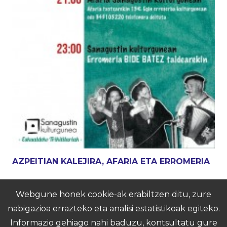
AZPEITIAN KALEJIRA, AFARIA ETA ERROMERIA
Webgune honek cookie-ak erabiltzen ditu, zure
1
…
18
19
20
nabigazioa errazteko eta analisi estatistikoak egiteko.
Informazio gehiago nahi baduzu, kontsultatu gure