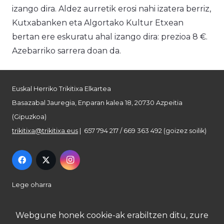
izango dira. Aldez aurretik erosi nahi izatera berriz,
Kutxabanken eta Algortako Kultur Etxean
bertan ere eskuratu ahal izango dira: prezioa 8 €.
Azebarriko sarrera doan da.
Euskal Herriko Trikitixa Elkartea
Basazabal Jauregia, Enparan kalea 18, 20730 Azpeitia
(Gipuzkoa)
trikitixa@trikitixa.eus
| 657 794 217 / 669 363 492 (goizez soilik)
Lege oharra
Pribatutasun politika
Webgune honek cookie-ak erabiltzen ditu, zure