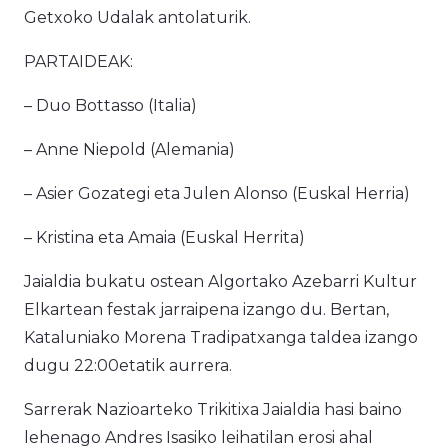
Getxoko Udalak antolaturik.
PARTAIDEAK:
– Duo Bottasso (Italia)
– Anne Niepold (Alemania)
– Asier Gozategi eta Julen Alonso (Euskal Herria)
– Kristina eta Amaia (Euskal Herrita)
Jaialdia bukatu ostean Algortako Azebarri Kultur
Elkartean festak jarraipena izango du. Bertan,
Kataluniako Morena Tradipatxanga taldea izango
dugu 22:00etatik aurrera.
Sarrerak Nazioarteko Trikitixa Jaialdia hasi baino
lehenago Andres Isasiko leihatilan erosi ahal