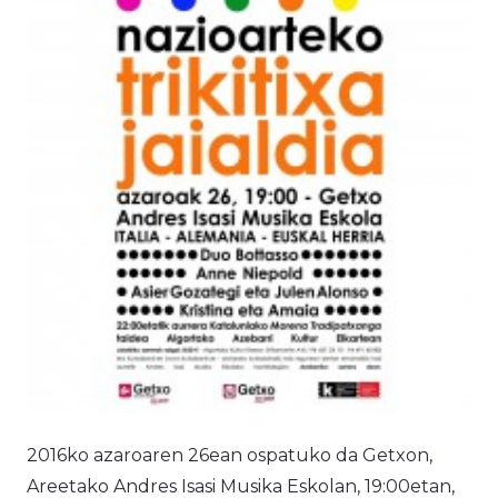
2016ko azaroaren 26ean ospatuko da Getxon,
Areetako Andres Isasi Musika Eskolan, 19:00etan,