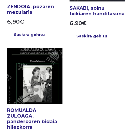
ZENDOIA, pozaren
SAKABI, soinu
mezularia
txikiaren handitasuna
6,90
€
6,90
€
Saskira gehitu
Saskira gehitu
ROMUALDA
ZULOAGA,
panderoaren bidaia
hilezkorra