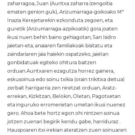
zaharragoa, Juan (Auntxa zaharra izengoitia
ematen genion guk), Arizumarraga-goikoako Mª
Inazia Kerejetarekin ezkonduta zegoen, eta
guretik (Arizumarraga-azpikoatik) gora joaten
ikusi nuen behin baino gehiagotan, San Isidro
jaietan-eta, anaiaren familiakoak bisitatu eta
zaindariaren jaia haiekin ospatzeko, jaietan
gonbidatuak egiteko ohitura baitzen
orduan.Auntxaren ezagutza horrez gainera,
eskusoinua edo soinu txikia (orain trikitixa deitua)
zerbait harrigarria zen niretzat orduan, Aratz-
errekan, Kizkitzan, Belokin, Oletan, Pagotxetan
eta inguruko erromerietan umetan ikusi nuenez
gero. Ahoa bete hortz egon ohi nintzen soinua
jotzen zuenari begirik kendu gabe, harriduraz .
Hauspoaren itxi-irekian ateratzen zuen soinuaren