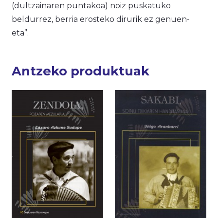
(dultzainaren puntakoa) noiz puskatuko
beldurrez, berria erosteko dirurik ez genuen-
eta”.
Antzeko produktuak