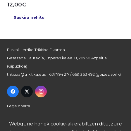
12,00
€
Saskira gehitu
Euskal Herriko Trikitixa Elkartea
Basazabal Jauregia, Enparan kalea 18, 20730 Azpeitia
(Gipuzkoa)
trikitixa@trikitixa.eus
| 657 794 217 / 669 363 492 (goizez soilik)
Lege oharra
Pribatutasun politika
Webgune honek cookie-ak erabiltzen ditu, zure