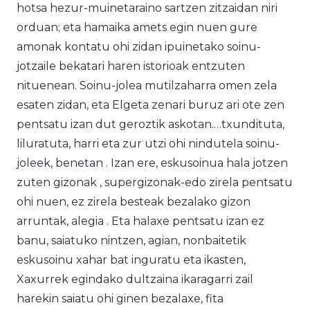
hotsa hezur-muinetaraino sartzen zitzaidan niri
orduan; eta hamaika amets egin nuen gure
amonak kontatu ohi zidan ipuinetako soinu-
jotzaile bekatari haren istorioak entzuten
nituenean. Soinu-jolea mutilzaharra omen zela
esaten zidan, eta Elgeta zenari buruz ari ote zen
pentsatu izan dut geroztik askotan.…txundituta,
liluratuta, harri eta zur utzi ohi nindutela soinu-
joleek, benetan . Izan ere, eskusoinua hala jotzen
zuten gizonak , supergizonak-edo zirela pentsatu
ohi nuen, ez zirela besteak bezalako gizon
arruntak, alegia . Eta halaxe pentsatu izan ez
banu, saiatuko nintzen, agian, nonbaitetik
eskusoinu xahar bat inguratu eta ikasten,
Xaxurrek egindako dultzaina ikaragarri zail
harekin saiatu ohi ginen bezalaxe, fita