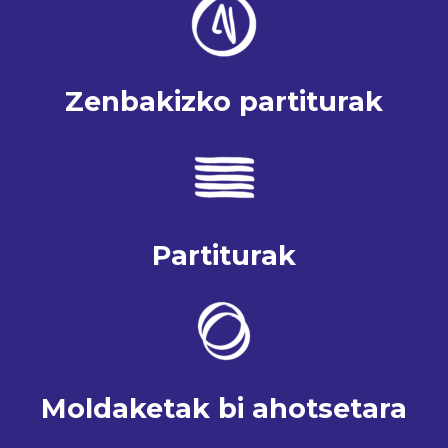
Zenbakizko partiturak
Partiturak
Moldaketak bi ahotsetara