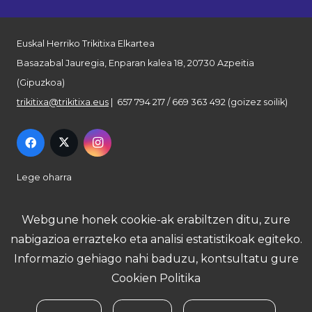
Euskal Herriko Trikitixa Elkartea
Basazabal Jauregia, Enparan kalea 18, 20730 Azpeitia
(Gipuzkoa)
trikitixa@trikitixa.eus
| 657 794 217 / 669 363 492 (goizez soilik)
Lege oharra
Pribatutasun politika
Webgune honek cookie-ak erabiltzen ditu, zure
nabigazioa errazteko eta analisi estatistikoak egiteko.
Cookie politika
Informazio gehiago nahi baduzu, kontsultatu gure
Cookien Politika