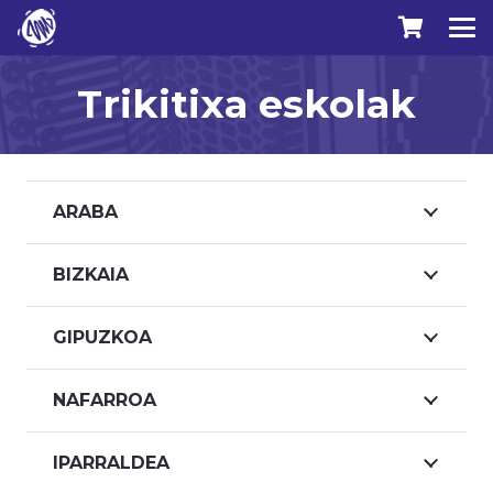
Trikitixa eskolak
ARABA
BIZKAIA
GIPUZKOA
NAFARROA
IPARRALDEA