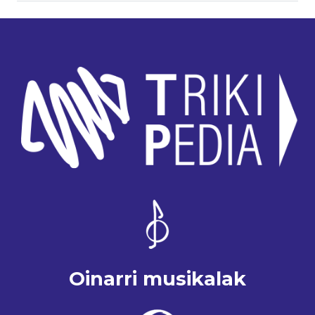
Oinarri musikalak