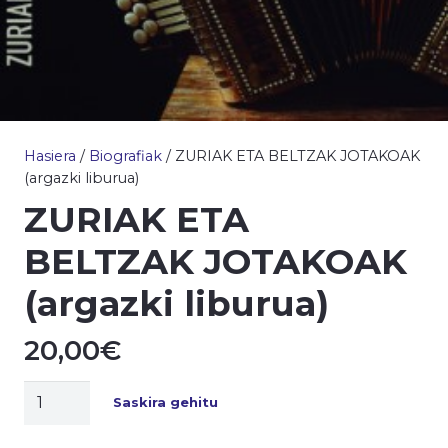
Hasiera
/
Biografiak
/ ZURIAK ETA BELTZAK JOTAKOAK
(argazki liburua)
ZURIAK ETA
BELTZAK JOTAKOAK
(argazki liburua)
20,00
€
ZURIAK
Saskira gehitu
ETA