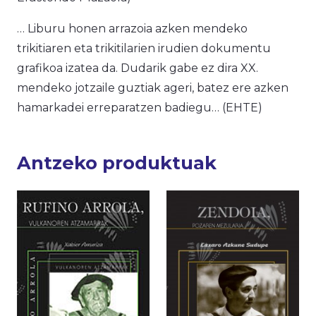
… Liburu honen arrazoia azken mendeko
trikitiaren eta trikitilarien irudien dokumentu
grafikoa izatea da. Dudarik gabe ez dira XX.
mendeko jotzaile guztiak ageri, batez ere azken
hamarkadei erreparatzen badiegu… (EHTE)
Antzeko produktuak