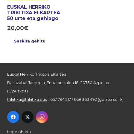
EUSKAL HERRIKO
TRIKITIXA ELKARTEA
50 urte eta gehiago
20,00
€
Saskira gehitu
Euskal Herriko Trikitixa Elkartea
Basazabal Jauregia, Enparan kalea 18, 20730 Azpeitia
(Gipuzkoa)
trikitixa@trikitixa.eus
| 657 794 217 / 669 363 492 (goizez soilik)
Lege oharra