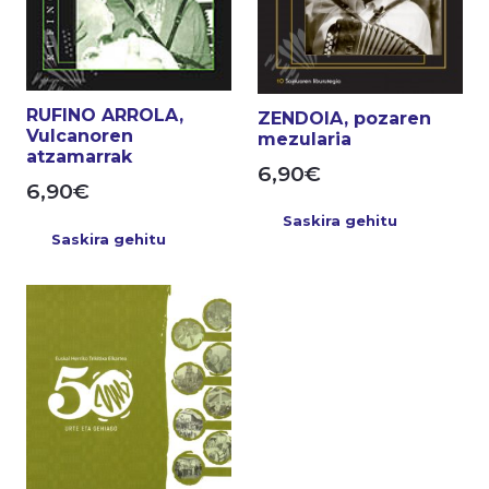
RUFINO ARROLA,
ZENDOIA, pozaren
Vulcanoren
mezularia
atzamarrak
6,90
€
6,90
€
Saskira gehitu
Saskira gehitu