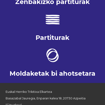
Zenbakizko partiturak
Partiturak
Moldaketak bi ahotsetara
Euskal Herriko Trikitixa Elkartea
Basazabal Jauregia, Enparan kalea 18, 20730 Azpeitia
(Gipuzkoa)