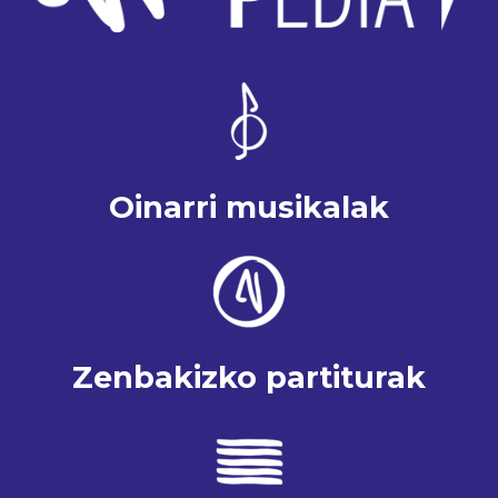
Oinarri musikalak
Zenbakizko partiturak