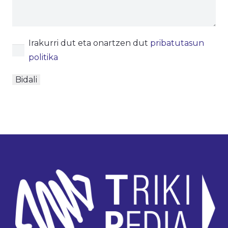
Irakurri dut eta onartzen dut
pribatutasun
politika