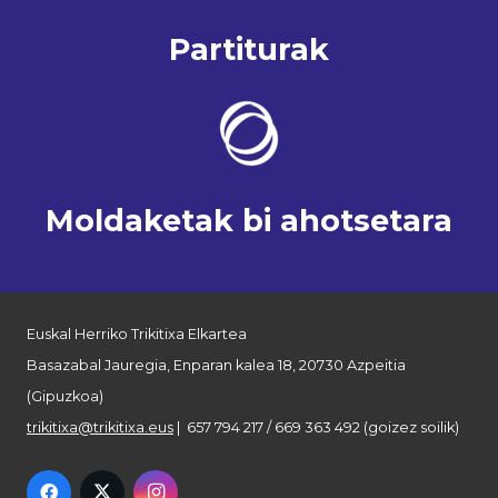
Partiturak
Moldaketak bi ahotsetara
Euskal Herriko Trikitixa Elkartea
Basazabal Jauregia, Enparan kalea 18, 20730 Azpeitia
(Gipuzkoa)
trikitixa@trikitixa.eus
| 657 794 217 / 669 363 492 (goizez soilik)