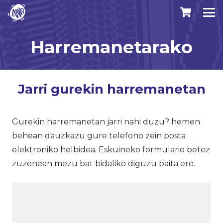
Harremanetarako
Jarri gurekin harremanetan
Gurekin harremanetan jarri nahi duzu? hemen
behean dauzkazu gure telefono zein posta
elektroniko helbidea. Eskuineko formulario betez
zuzenean mezu bat bidaliko diguzu baita ere.