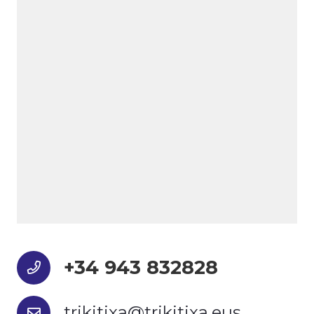
+34 943 832828
trikitixa@trikitixa.eus