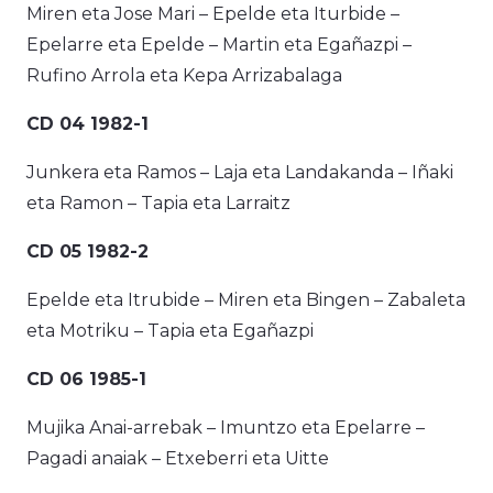
Miren eta Jose Mari – Epelde eta Iturbide –
Epelarre eta Epelde – Martin eta Egañazpi –
Rufino Arrola eta Kepa Arrizabalaga
CD 04 1982-1
Junkera eta Ramos – Laja eta Landakanda – Iñaki
eta Ramon – Tapia eta Larraitz
CD 05 1982-2
Epelde eta Itrubide – Miren eta Bingen – Zabaleta
eta Motriku – Tapia eta Egañazpi
CD 06 1985-1
Mujika Anai-arrebak – Imuntzo eta Epelarre –
Pagadi anaiak – Etxeberri eta Uitte