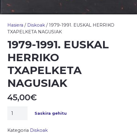
Hasiera
/
Diskoak
/ 1979-1991. EUSKAL HERRIKO
TXAPELKETA NAGUSIAK
1979-1991. EUSKAL
HERRIKO
TXAPELKETA
NAGUSIAK
45,00
€
1979-
Saskira gehitu
1991.
EUSKAL
Kategoria
Diskoak
HERRIKO