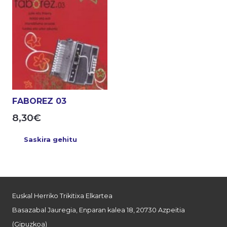
FABOREZ 03
8,30
€
Saskira gehitu
Euskal Herriko Trikitixa Elkartea
Basazabal Jauregia, Enparan kalea 18, 20730 Azpeitia
(Gipuzkoa)