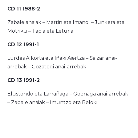
CD 11 1988-2
Zabale anaiak – Martin eta Imanol – Junkera eta
Motriku – Tapia eta Leturia
CD 12 1991-1
Lurdes Alkorta eta Iñaki Aiertza – Saizar anai-
arrebak – Gozategi anai-arrebak
CD 13 1991-2
Elustondo eta Larrañaga – Goenaga anai-arrebak
– Zabale anaiak – Imuntzo eta Beloki