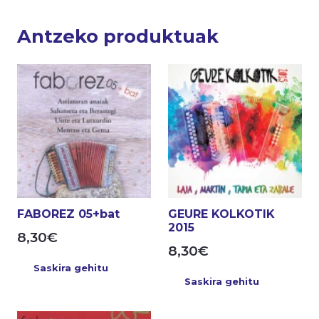
Antzeko produktuak
FABOREZ 05+bat
GEURE KOLKOTIK
2015
8,30
€
8,30
€
Saskira gehitu
Saskira gehitu