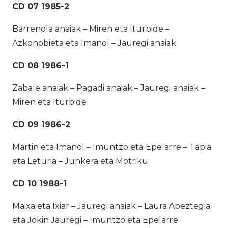
CD 07 1985-2
Barrenola anaiak – Miren eta Iturbide –
Azkonobieta eta Imanol – Jauregi anaiak
CD 08 1986-1
Zabale anaiak – Pagadi anaiak – Jauregi anaiak –
Miren eta Iturbide
CD 09 1986-2
Martin eta Imanol – Imuntzo eta Epelarre – Tapia
eta Leturia – Junkera eta Motriku
CD 10 1988-1
Maixa eta Ixiar – Jauregi anaiak – Laura Apeztegia
eta Jokin Jauregi – Imuntzo eta Epelarre