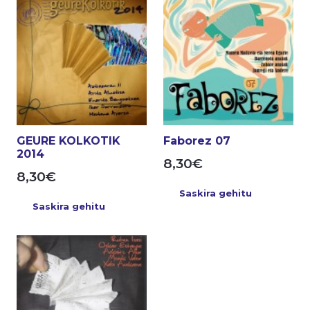
GEURE KOLKOTIK
Faborez 07
2014
8,30
€
8,30
€
Saskira gehitu
Saskira gehitu