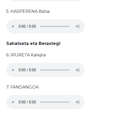
5. HASPERENA Balsa
Sahatseta eta Berastegi
6. IRURETA Kalejira
7. FANDANGOA