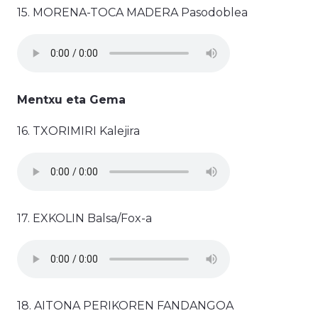
15. MORENA-TOCA MADERA Pasodoblea
Mentxu eta Gema
16. TXORIMIRI Kalejira
17. EXKOLIN Balsa/Fox-a
18. AITONA PERIKOREN FANDANGOA