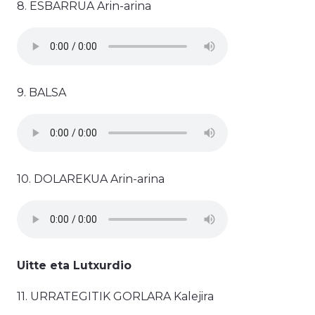
8. ESBARRUA Arin-arina
9. BALSA
10. DOLAREKUA Arin-arina
Uitte eta Lutxurdio
11. URRATEGITIK GORLARA Kalejira