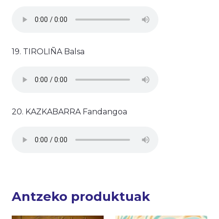
19. TIROLIÑA Balsa
20. KAZKABARRA Fandangoa
Antzeko produktuak