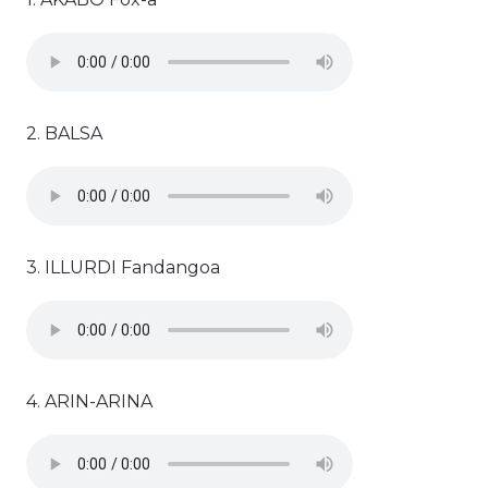
2. BALSA
3. ILLURDI Fandangoa
4. ARIN-ARINA