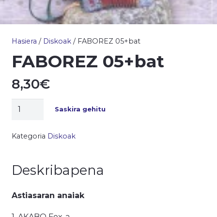
Hasiera
/
Diskoak
/ FABOREZ 05+bat
FABOREZ 05+bat
8,30
€
FABOREZ
Saskira gehitu
05+bat
kantitatea
Kategoria
Diskoak
Deskribapena
Astiasaran anaiak
1. AKABO Fox-a