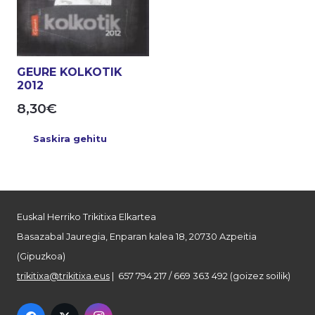
GEURE KOLKOTIK
2012
8,30
€
Saskira gehitu
Euskal Herriko Trikitixa Elkartea
Basazabal Jauregia, Enparan kalea 18, 20730 Azpeitia
(Gipuzkoa)
trikitixa@trikitixa.eus
| 657 794 217 / 669 363 492 (goizez soilik)