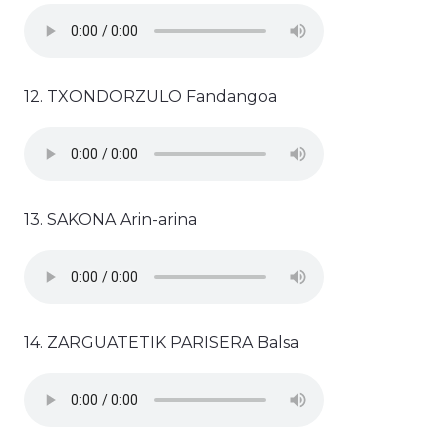
12. TXONDORZULO Fandangoa
13. SAKONA Arin-arina
14. ZARGUATETIK PARISERA Balsa