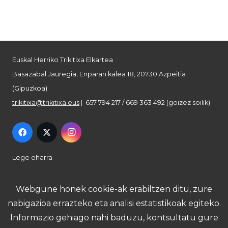
Euskal Herriko Trikitixa Elkartea
Basazabal Jauregia, Enparan kalea 18, 20730 Azpeitia
(Gipuzkoa)
trikitixa@trikitixa.eus
| 657 794 217 / 669 363 492 (goizez soilik)
Lege oharra
Pribatutasun politika
Webgune honek cookie-ak erabiltzen ditu, zure
nabigazioa errazteko eta analisi estatistikoak egiteko.
Cookie politika
Informazio gehiago nahi baduzu, kontsultatu gure