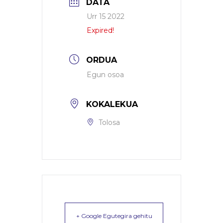
DATA
Urr 15 2022
Expired!
ORDUA
Egun osoa
KOKALEKUA
Tolosa
+ Google Egutegira gehitu