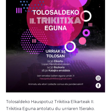
Tolosaldeko Hauspotuz Trikitixa Elkarteak II.
Trikitixa Eguna antolatu du urriaren 15erako.