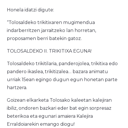
Honela idatzi digute:
“Tolosaldeko trikitixaren mugimendua
indarberritzen jarraitzeko lan horretan,
proposamen berri batekin gatoz.
TOLOSALDEKO II. TRIKITIXA EGUNA!
Tolosaldeko trikitilaria, panderojolea, trikitixa edo
pandero ikaslea, trikitizalea… bazara animatu
urriak 15ean egingo dugun egun honetan parte
hartzera.
Goizean elkarketa Tolosako kaleetan kalejiran
ibiliz, ondoren bazkari eder bat egin sorpresaz
beterikoa eta egunari amaiera Kalejira
Erraldoiarekin emango diogu!