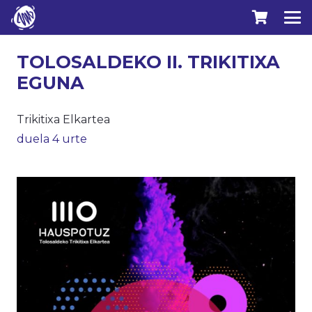
TOLOSALDEKO II. TRIKITIXA
EGUNA
Trikitixa Elkartea
duela 4 urte