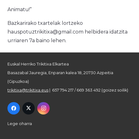
Animatu!”
Bazkarirako txartelak lortzeko
hauspotuztrikitixa@gmail.com helbidera idatzita
urriaren 7a baino lehen.
Euskal Herriko Trikitixa Elkartea
Basazabal Jauregia, Enparan kalea 18, 20730 Azpeitia
(Gipuzkoa)
trikitixa@trikitixa.eus
| 657 794 217 / 669 363 492 (goizez soilik)
Lege oharra