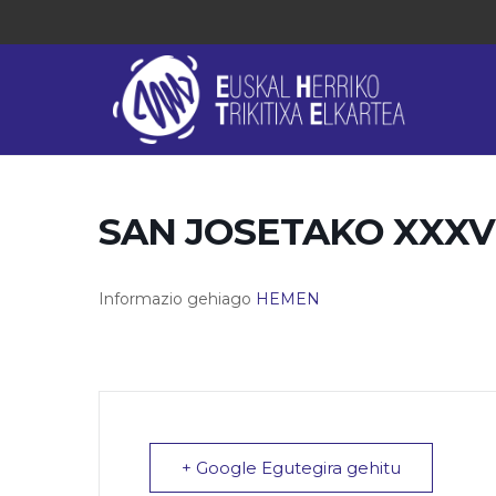
SAN JOSETAKO XXXVI.
Informazio gehiago
HEMEN
+ Google Egutegira gehitu