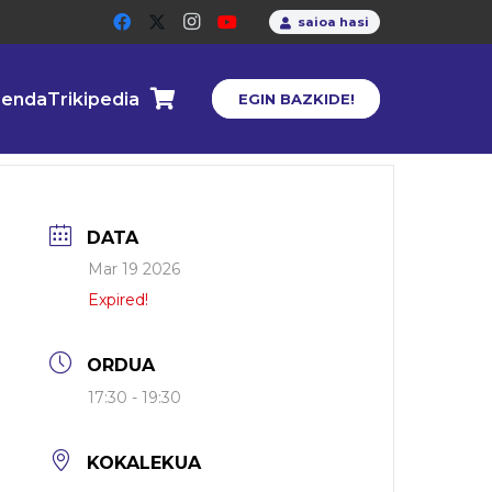
saioa hasi
enda
Trikipedia
EGIN BAZKIDE!
DATA
Mar 19 2026
Expired!
ORDUA
17:30 - 19:30
KOKALEKUA