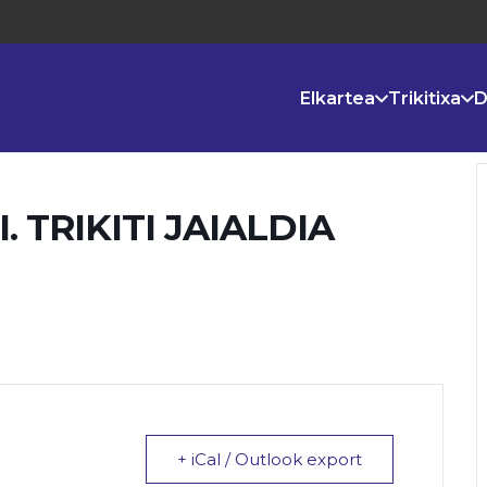
Elkartea
Trikitixa
D
 TRIKITI JAIALDIA
+ iCal / Outlook export