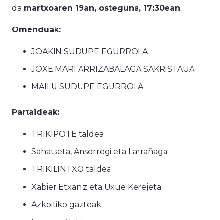
da
martxoaren 19an, osteguna, 17:30ean
.
Omenduak:
JOAKIN SUDUPE
EGURROLA
JOXE MARI ARRIZABALAGA
SAKRISTAUA
MAILU SUDUPE
EGURROLA
Partaideak:
TRIKIPOTE taldea
Sahatseta, Ansorregi eta Larrañaga
TRIKILINTXO taldea
Xabier Etxaniz eta Uxue Kerejeta
Azkoitiko gazteak