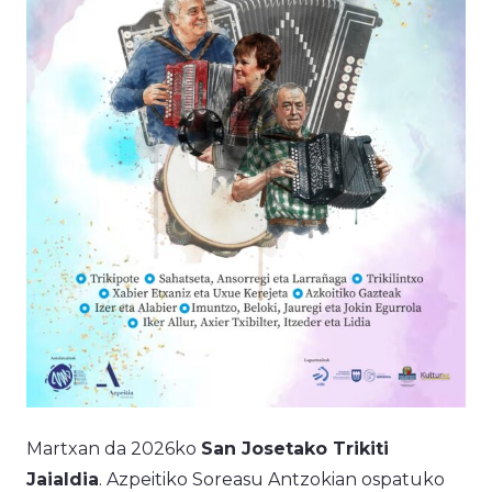
Martxan da 2026ko
San Josetako Trikiti
Jaialdia
. Azpeitiko Soreasu Antzokian ospatuko