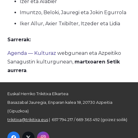
Izer eta Alabier
Imuntzo, Beloki, Jauregi eta Jokin Egurrola
Iker Allur, Axier Txibilter, Itzeder eta Lidia
Sarrerak:
Agenda — Kulturaz
webgunean eta Azpeitiko
Sanagustin kulturgunean,
martxoaren 5etik
aurrera
.
Euskal Herriko Trikitixa Elkartea
Basazabal Jauregia, Enparan kalea 18, 20730 Azpeitia
(Gipuzkoa)
trikitixa@trikitixa.eus
| 657 794 217 / 669 363 492 (goizez soilik)