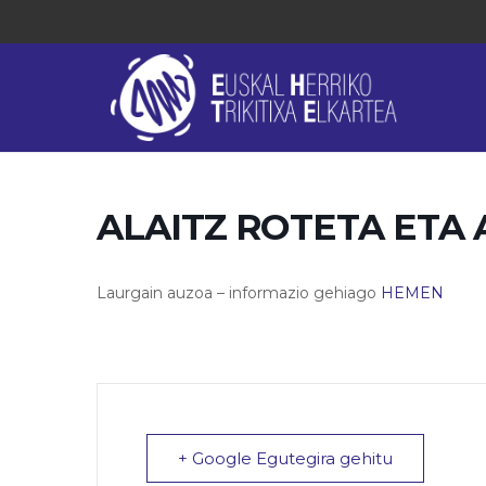
ALAITZ ROTETA ETA 
Laurgain auzoa – informazio gehiago
HEMEN
+ Google Egutegira gehitu