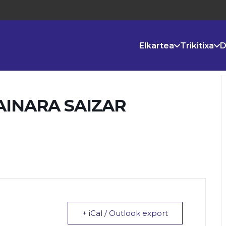
Elkartea
Trikitixa
D
AINARA SAIZAR
+ iCal / Outlook export