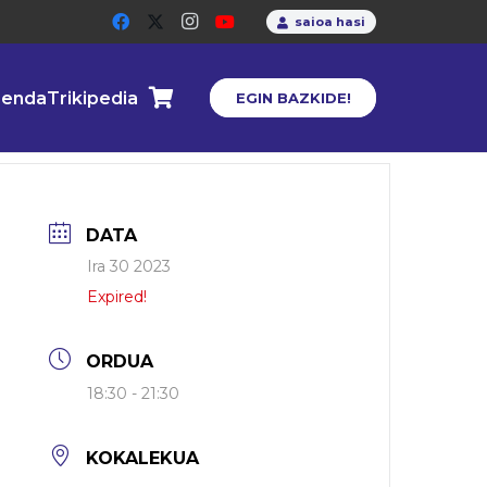
saioa hasi
enda
Trikipedia
EGIN BAZKIDE!
DATA
Ira 30 2023
Expired!
ORDUA
18:30 - 21:30
KOKALEKUA