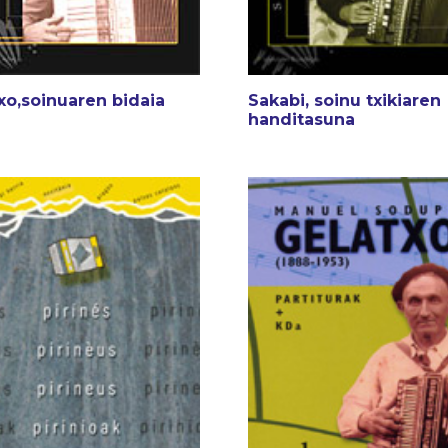
xo,soinuaren bidaia
Sakabi, soinu txikiaren
handitasuna