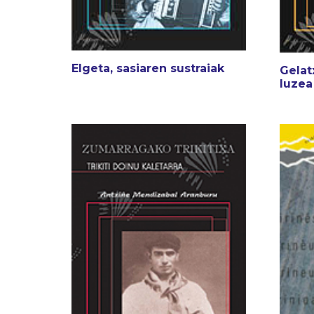
Elgeta, sasiaren sustraiak
Gelat
luzea