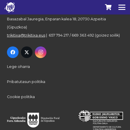
Euskal Herriko Trikitixa Elkartea
Basazabal Jauregia, Enparan kalea 18, 20730 Azpeitia
(Gipuzkoa)
trikitixa@trikitixa.eus
| 657 794 217 / 669 363 492 (goizez soilik)
Lege oharra
Pribatutasun politika
Cookie politika