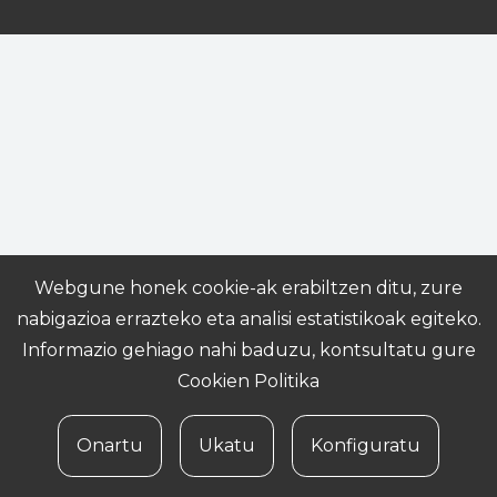
Webgune honek cookie-ak erabiltzen ditu, zure
nabigazioa errazteko eta analisi estatistikoak egiteko.
Informazio gehiago nahi baduzu, kontsultatu gure
Cookien Politika
Onartu
Ukatu
Konfiguratu