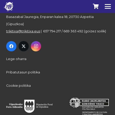
Euskal Herriko Trikitixa Elkartea
Basazabal Jauregia, Enparan kalea 18, 20730 Azpeitia
(Gipuzkoa)
trikitixa@trikitixa.eus
| 657 794 217 / 669 363 492 (goizez soilik)
Lege oharra
Pribatutasun politika
Cookie politika