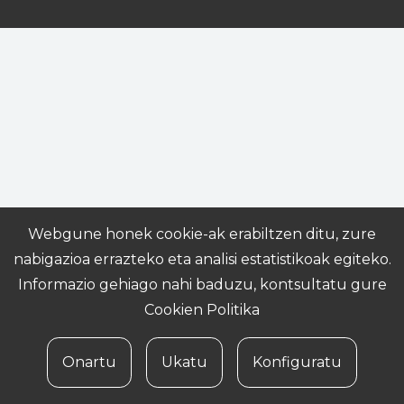
Webgune honek cookie-ak erabiltzen ditu, zure
nabigazioa errazteko eta analisi estatistikoak egiteko.
Informazio gehiago nahi baduzu, kontsultatu gure
Cookien Politika
Onartu
Ukatu
Konfiguratu