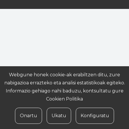
Webgune honek cookie-ak erabiltzen ditu, zure
nabigazioa errazteko eta analisi estatistikoak egiteko.
Informazio gehiago nahi baduzu, kontsultatu gure
Cookien Politika
Onartu
Ukatu
Konfiguratu