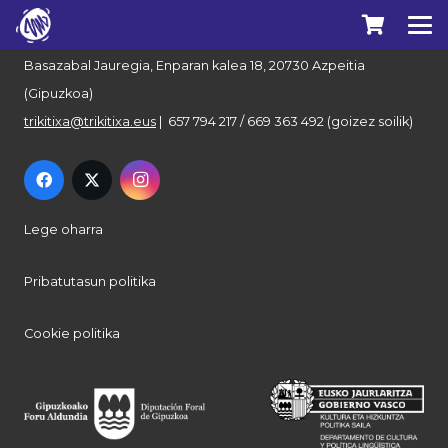
Euskal Herriko Trikitixa Elkartea
Basazabal Jauregia, Enparan kalea 18, 20730 Azpeitia
(Gipuzkoa)
trikitixa@trikitixa.eus
| 657 794 217 / 669 363 492 (goizez soilik)
Lege oharra
Pribatutasun politika
Cookie politika