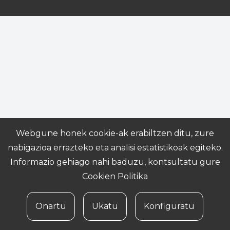
Webgune honek cookie-ak erabiltzen ditu, zure
nabigazioa errazteko eta analisi estatistikoak egiteko.
Informazio gehiago nahi baduzu, kontsultatu gure
Cookien Politika
Onartu
Ukatu
Konfiguratu