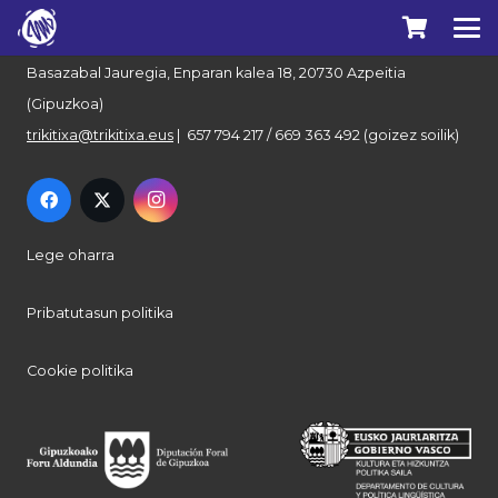
Euskal Herriko Trikitixa Elkartea
Basazabal Jauregia, Enparan kalea 18, 20730 Azpeitia
(Gipuzkoa)
trikitixa@trikitixa.eus
| 657 794 217 / 669 363 492 (goizez soilik)
Lege oharra
Pribatutasun politika
Cookie politika