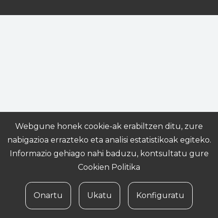
Webgune honek cookie-ak erabiltzen ditu, zure
nabigazioa errazteko eta analisi estatistikoak egiteko.
Informazio gehiago nahi baduzu, kontsultatu gure
Cookien Politika
Onartu
Ukatu
Konfiguratu