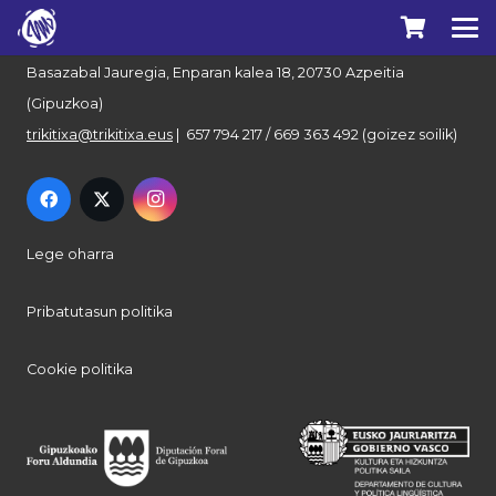
Euskal Herriko Trikitixa Elkartea
Basazabal Jauregia, Enparan kalea 18, 20730 Azpeitia
(Gipuzkoa)
trikitixa@trikitixa.eus
| 657 794 217 / 669 363 492 (goizez soilik)
Lege oharra
Pribatutasun politika
Cookie politika