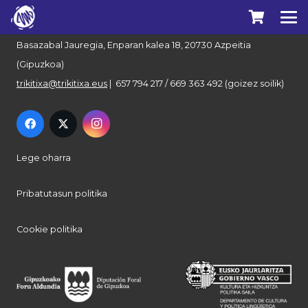
Euskal Herriko Trikitixa Elkartea
Basazabal Jauregia, Enparan kalea 18, 20730 Azpeitia
(Gipuzkoa)
trikitixa@trikitixa.eus
| 657 794 217 / 669 363 492 (goizez soilik)
Lege oharra
Pribatutasun politika
Cookie politika