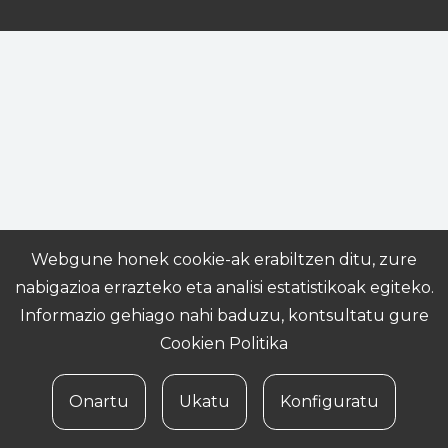
Webgune honek cookie-ak erabiltzen ditu, zure
nabigazioa errazteko eta analisi estatistikoak egiteko.
Informazio gehiago nahi baduzu, kontsultatu gure
Cookien Politika
Onartu
Ukatu
Konfiguratu