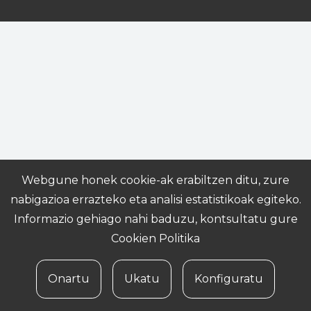
Webgune honek cookie-ak erabiltzen ditu, zure
nabigazioa errazteko eta analisi estatistikoak egiteko.
Informazio gehiago nahi baduzu, kontsultatu gure
Cookien Politika
Onartu
Ukatu
Konfiguratu