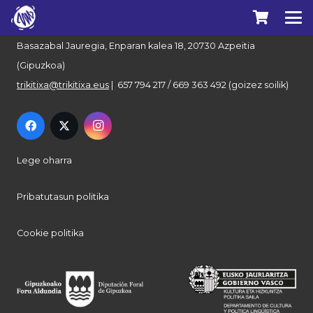
Euskal Herriko Trikitixa Elkartea
Basazabal Jauregia, Enparan kalea 18, 20730 Azpeitia
(Gipuzkoa)
trikitixa@trikitixa.eus
| 657 794 217 / 669 363 492 (goizez soilik)
Lege oharra
Pribatutasun politika
Cookie politika