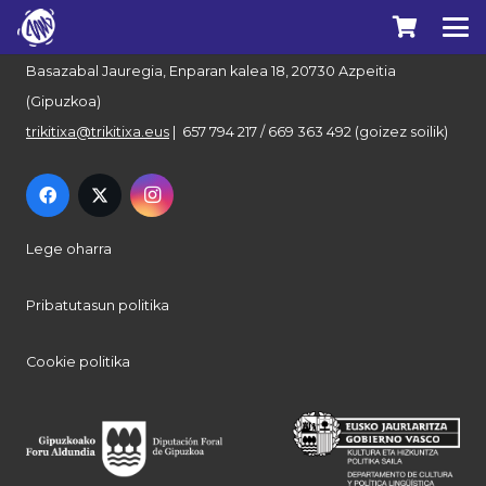
Euskal Herriko Trikitixa Elkartea
Basazabal Jauregia, Enparan kalea 18, 20730 Azpeitia
(Gipuzkoa)
trikitixa@trikitixa.eus
| 657 794 217 / 669 363 492 (goizez soilik)
Lege oharra
Pribatutasun politika
Cookie politika