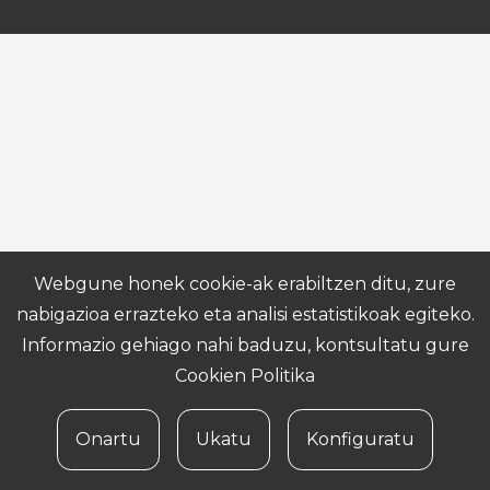
Webgune honek cookie-ak erabiltzen ditu, zure
nabigazioa errazteko eta analisi estatistikoak egiteko.
Informazio gehiago nahi baduzu, kontsultatu gure
Cookien Politika
Onartu
Ukatu
Konfiguratu