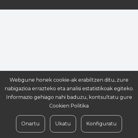
Webgune honek cookie-ak erabiltzen ditu, zure
nabigazioa errazteko eta analisi estatistikoak egiteko.
Informazio gehiago nahi baduzu, kontsultatu gure
Cookien Politika
Onartu
Ukatu
Konfiguratu