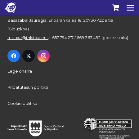
Euskal Herriko Trikitixa Elkartea
Basazabal Jauregia, Enparan kalea 18, 20730 Azpeitia
(Gipuzkoa)
trikitixa@trikitixa.eus
| 657 794 217 / 669 363 492 (goizez soilik)
Lege oharra
Pribatutasun politika
Cookie politika