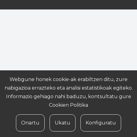
Webgune honek cookie-ak erabiltzen ditu, zure
nabigazioa errazteko eta analisi estatistikoak egiteko.
Informazio gehiago nahi baduzu, kontsultatu gure
Cookien Politika
Onartu
Ukatu
Konfiguratu