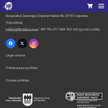
Euskal Herriko Trikitixa Elkartea
Basazabal Jauregia, Enparan kalea 18, 20730 Azpeitia
(Gipuzkoa)
trikitixa@trikitixa.eus
| 657 794 217 / 669 363 492 (goizez soilik)
Lege oharra
Pribatutasun politika
Cookie politika