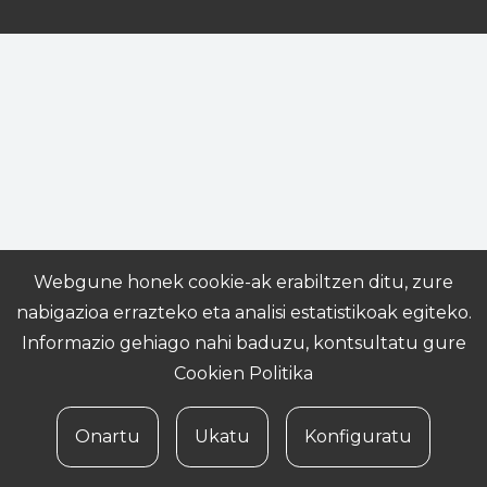
Webgune honek cookie-ak erabiltzen ditu, zure
nabigazioa errazteko eta analisi estatistikoak egiteko.
Informazio gehiago nahi baduzu, kontsultatu gure
Cookien Politika
Onartu
Ukatu
Konfiguratu