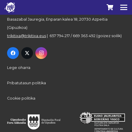
Euskal Herriko Trikitixa Elkartea
Basazabal Jauregia, Enparan kalea 18, 20730 Azpeitia
(Gipuzkoa)
trikitixa@trikitixa.eus
| 657 794 217 / 669 363 492 (goizez soilik)
Lege oharra
Pribatutasun politika
Cookie politika