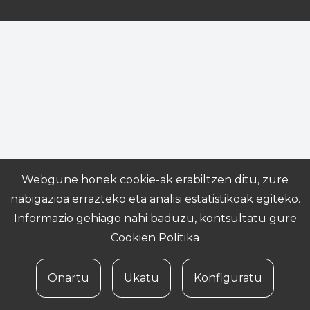
Webgune honek cookie-ak erabiltzen ditu, zure
nabigazioa errazteko eta analisi estatistikoak egiteko.
Informazio gehiago nahi baduzu, kontsultatu gure
Cookien Politika
Onartu
Ukatu
Konfiguratu