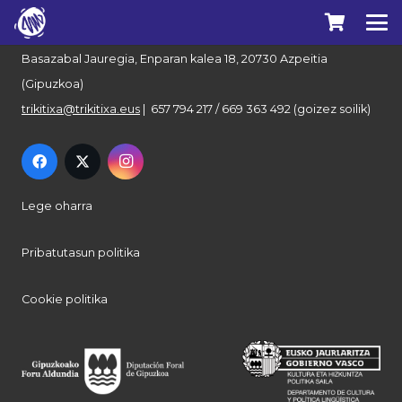
Euskal Herriko Trikitixa Elkartea
Basazabal Jauregia, Enparan kalea 18, 20730 Azpeitia
(Gipuzkoa)
trikitixa@trikitixa.eus
| 657 794 217 / 669 363 492 (goizez soilik)
Lege oharra
Pribatutasun politika
Cookie politika