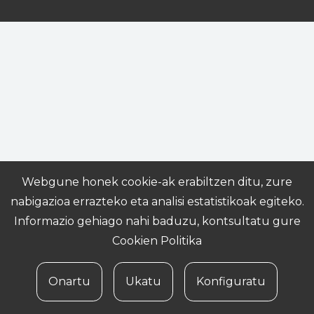
Webgune honek cookie-ak erabiltzen ditu, zure
nabigazioa errazteko eta analisi estatistikoak egiteko.
Informazio gehiago nahi baduzu, kontsultatu gure
Cookien Politika
Onartu
Ukatu
Konfiguratu