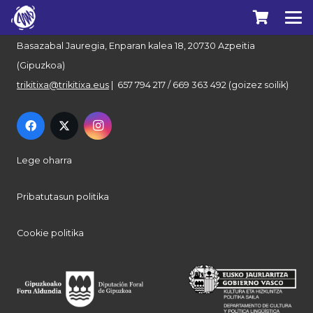
Euskal Herriko Trikitixa Elkartea
Basazabal Jauregia, Enparan kalea 18, 20730 Azpeitia
(Gipuzkoa)
trikitixa@trikitixa.eus
| 657 794 217 / 669 363 492 (goizez soilik)
Lege oharra
Pribatutasun politika
Cookie politika