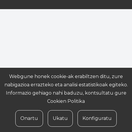
Webgune honek cookie-ak erabiltzen ditu, zure
nabigazioa errazteko eta analisi estatistikoak egiteko.
Informazio gehiago nahi baduzu, kontsultatu gure
Cookien Politika
Onartu
Ukatu
Konfiguratu