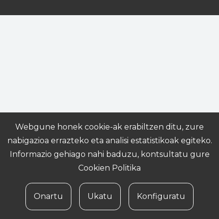
Webgune honek cookie-ak erabiltzen ditu, zure
nabigazioa errazteko eta analisi estatistikoak egiteko.
Informazio gehiago nahi baduzu, kontsultatu gure
Cookien Politika
Onartu
Ukatu
Konfiguratu