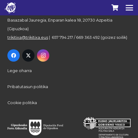
Euskal Herriko Trikitixa Elkartea
Basazabal Jauregia, Enparan kalea 18, 20730 Azpeitia
(Gipuzkoa)
trikitixa@trikitixa.eus
| 657 794 217 / 669 363 492 (goizez soilik)
Lege oharra
Pribatutasun politika
Cookie politika