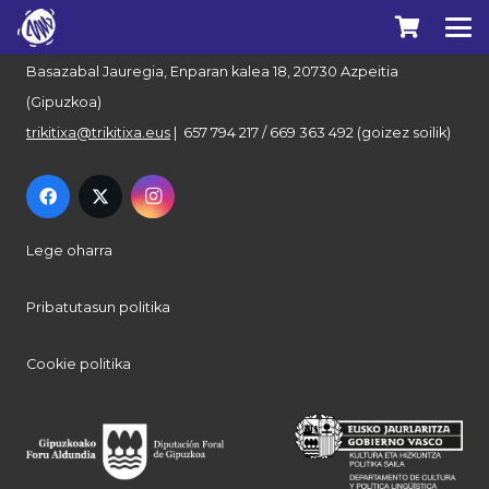
Euskal Herriko Trikitixa Elkartea
Basazabal Jauregia, Enparan kalea 18, 20730 Azpeitia
(Gipuzkoa)
trikitixa@trikitixa.eus
| 657 794 217 / 669 363 492 (goizez soilik)
Lege oharra
Pribatutasun politika
Cookie politika