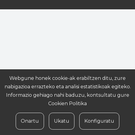
Webgune honek cookie-ak erabiltzen ditu, zure
nabigazioa errazteko eta analisi estatistikoak egiteko.
Informazio gehiago nahi baduzu, kontsultatu gure
Cookien Politika
Onartu
Ukatu
Konfiguratu