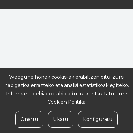
Webgune honek cookie-ak erabiltzen ditu, zure
nabigazioa errazteko eta analisi estatistikoak egiteko.
Informazio gehiago nahi baduzu, kontsultatu gure
Cookien Politika
Onartu
Ukatu
Konfiguratu