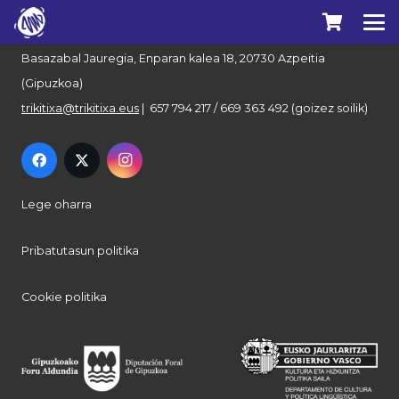
Euskal Herriko Trikitixa Elkartea
Basazabal Jauregia, Enparan kalea 18, 20730 Azpeitia
(Gipuzkoa)
trikitixa@trikitixa.eus
| 657 794 217 / 669 363 492 (goizez soilik)
Lege oharra
Pribatutasun politika
Cookie politika