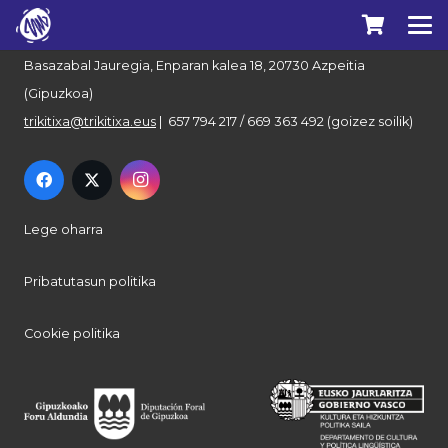
Euskal Herriko Trikitixa Elkartea
Basazabal Jauregia, Enparan kalea 18, 20730 Azpeitia
(Gipuzkoa)
trikitixa@trikitixa.eus
| 657 794 217 / 669 363 492 (goizez soilik)
Lege oharra
Pribatutasun politika
Cookie politika