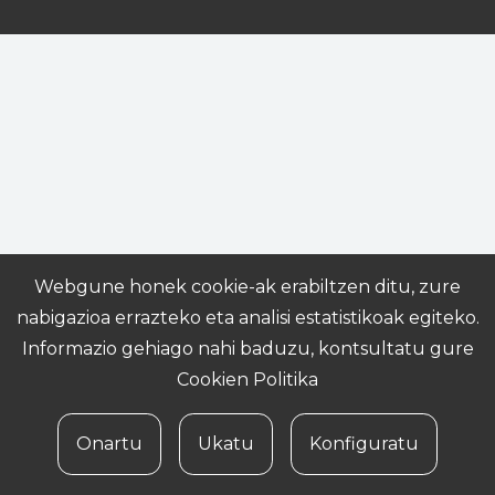
Webgune honek cookie-ak erabiltzen ditu, zure
nabigazioa errazteko eta analisi estatistikoak egiteko.
Informazio gehiago nahi baduzu, kontsultatu gure
Cookien Politika
Onartu
Ukatu
Konfiguratu