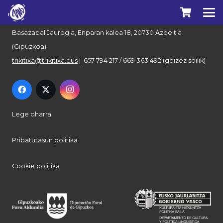
Euskal Herriko Trikitixa Elkartea
Basazabal Jauregia, Enparan kalea 18, 20730 Azpeitia
(Gipuzkoa)
trikitixa@trikitixa.eus
| 657 794 217 / 669 363 492 (goizez soilik)
Lege oharra
Pribatutasun politika
Cookie politika