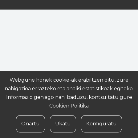
Webgune honek cookie-ak erabiltzen ditu, zure
nabigazioa errazteko eta analisi estatistikoak egiteko.
Informazio gehiago nahi baduzu, kontsultatu gure
Cookien Politika
Onartu
Ukatu
Konfiguratu