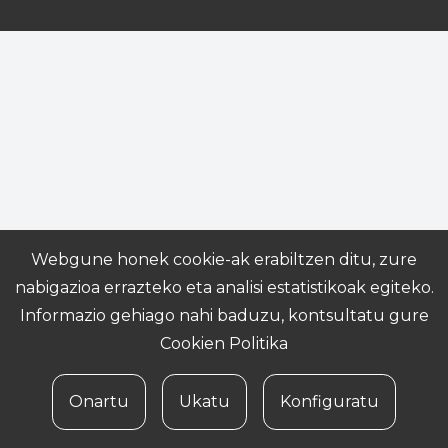
Webgune honek cookie-ak erabiltzen ditu, zure
nabigazioa errazteko eta analisi estatistikoak egiteko.
Informazio gehiago nahi baduzu, kontsultatu gure
Cookien Politika
Onartu
Ukatu
Konfiguratu