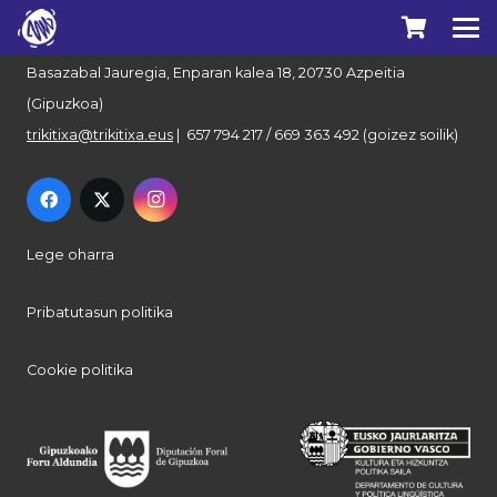
Euskal Herriko Trikitixa Elkartea
Basazabal Jauregia, Enparan kalea 18, 20730 Azpeitia
(Gipuzkoa)
trikitixa@trikitixa.eus
| 657 794 217 / 669 363 492 (goizez soilik)
Lege oharra
Pribatutasun politika
Cookie politika