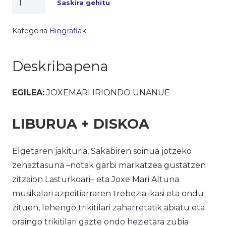
Saskira gehitu
trikitixaren
zubia
Kategoria
Biografiak
kantitatea
Deskribapena
EGILEA:
JOXEMARI IRIONDO UNANUE
LIBURUA + DISKOA
Elgetaren jakituria, Sakabiren soinua jotzeko
zehaztasuna –notak garbi markatzea gustatzen
zitzaion Lasturkoari– eta Joxe Mari Altuna
musikalari azpeitiarraren trebezia ikasi eta ondu
zituen, lehengo trikitilari zaharretatik abiatu eta
oraingo trikitilari gazte ondo hezietara zubia