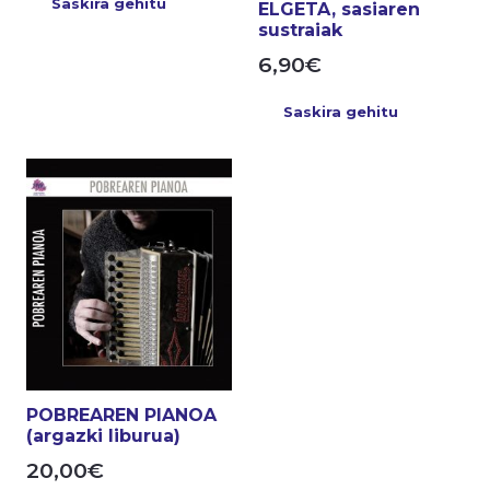
Saskira gehitu
ELGETA, sasiaren
sustraiak
6,90
€
Saskira gehitu
POBREAREN PIANOA
(argazki liburua)
20,00
€