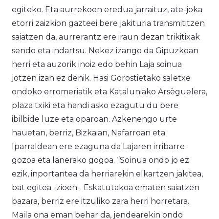
egiteko. Eta aurrekoen eredua jarraituz, ate-joka
etorri zaizkion gazteei bere jakituria transmititzen
saiatzen da, aurrerantz ere iraun dezan trikitixak
sendo eta indartsu. Nekez izango da Gipuzkoan
herri eta auzorik inoiz edo behin Laja soinua
jotzen izan ez denik. Hasi Gorostietako saletxe
ondoko erromeriatik eta Kataluniako Arsèguelera,
plaza txiki eta handi asko ezagutu du bere
ibilbide luze eta oparoan. Azkenengo urte
hauetan, berriz, Bizkaian, Nafarroan eta
Iparraldean ere ezaguna da Lajaren irribarre
gozoa eta lanerako gogoa. “Soinua ondo jo ez
ezik, inportantea da herriarekin elkartzen jakitea,
bat egitea -zioen-. Eskatutakoa ematen saiatzen
bazara, berriz ere itzuliko zara herri horretara.
Maila ona eman behar da, jendearekin ondo