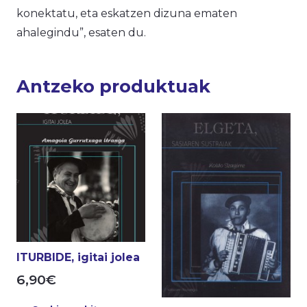
konektatu, eta eskatzen dizuna ematen
ahalegindu”, esaten du.
Antzeko produktuak
ITURBIDE, igitai jolea
6,90
€