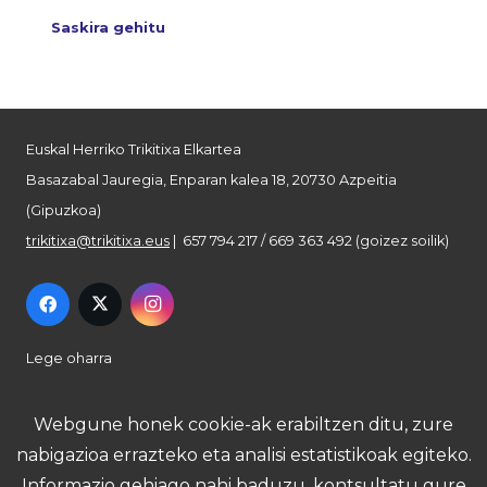
Saskira gehitu
Euskal Herriko Trikitixa Elkartea
Basazabal Jauregia, Enparan kalea 18, 20730 Azpeitia
(Gipuzkoa)
trikitixa@trikitixa.eus
| 657 794 217 / 669 363 492 (goizez soilik)
Lege oharra
Pribatutasun politika
Webgune honek cookie-ak erabiltzen ditu, zure
nabigazioa errazteko eta analisi estatistikoak egiteko.
Cookie politika
Informazio gehiago nahi baduzu, kontsultatu gure