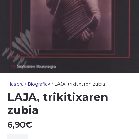
Hasiera
/
Biografiak
/ LAJA, trikitixaren zubia
LAJA, trikitixaren
zubia
6,90
€
LAJA,