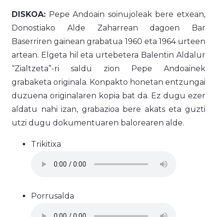
DISKOA:
Pepe Andoain soinujoleak bere etxean,
Donostiako Alde Zaharrean dagoen Bar
Baserriren gainean grabatua 1960 eta 1964 urteen
artean. Elgeta hil eta urtebetera Balentin Aldalur
“Zialtzeta”-ri saldu zion Pepe Andoainek
grabaketa originala. Konpakto honetan entzungai
duzuena originalaren kopia bat da. Ez dugu ezer
aldatu nahi izan, grabazioa bere akats eta guzti
utzi dugu dokumentuaren balorearen alde.
Trikitixa
Porrusalda