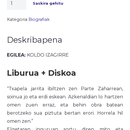
ELGETA,
Saskira gehitu
sasiaren
sustraiak
Kategoria
Biografiak
kantitatea
Deskribapena
EGILEA:
KOLDO IZAGIRRE
Liburua + Diskoa
“Txapela jarrita ibiltzen zen Parte Zaharrean,
soinua jo eta erdi eskean. Azkenaldian lo hartzen
omen zuen erraz, eta behin obra batean
berotzeko sua piztuta bertan erori. Horrela hil
omen zen.”
Elgetaren inguruan sortu diren mito eta