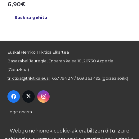
6,90
€
Saskira gehitu
Euskal Herriko Trikitixa Elkartea
Basazabal Jauregia, Enparan kalea 18, 20730 Azpeitia
(Gipuzkoa)
trikitixa@trikitixa.eus
| 657 794 217 / 669 363 492 (goizez soilik)
Lege oharra
Pribatutasun politika
Webgune honek cookie-ak erabiltzen ditu, zure