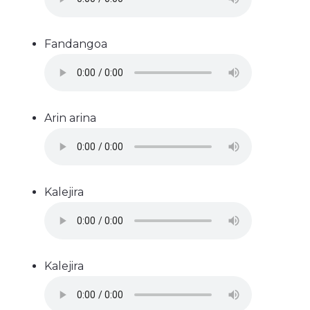
Fandangoa
Arin arina
Kalejira
Kalejira