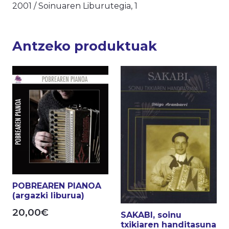
2001 / Soinuaren Liburutegia, 1
Antzeko produktuak
POBREAREN PIANOA
(argazki liburua)
20,00
€
SAKABI, soinu
txikiaren handitasuna