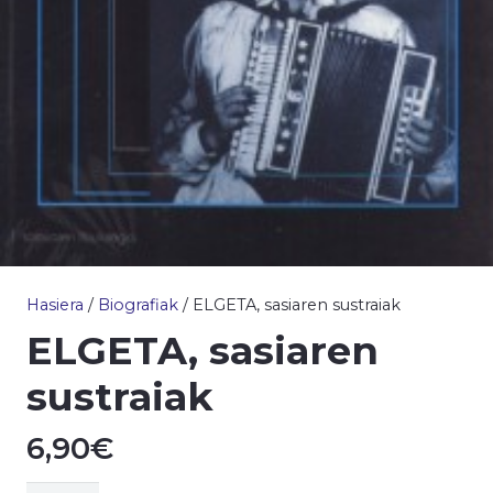
Hasiera
/
Biografiak
/ ELGETA, sasiaren sustraiak
ELGETA, sasiaren
sustraiak
6,90
€