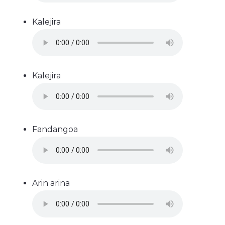
Kalejira
Kalejira
Fandangoa
Arin arina