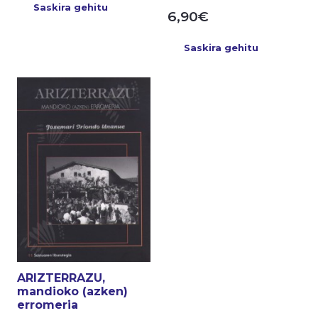
Saskira gehitu
6,90
€
Saskira gehitu
ARIZTERRAZU,
mandioko (azken)
erromeria