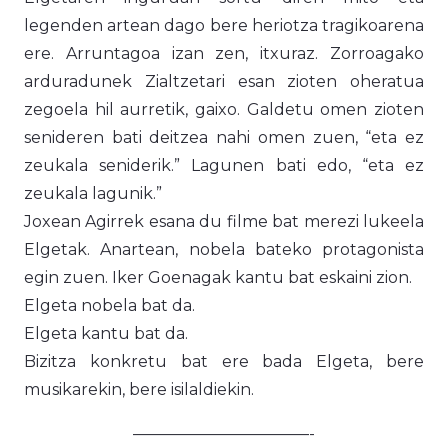
legenden artean dago bere heriotza tragikoarena
ere. Arruntagoa izan zen, itxuraz. Zorroagako
arduradunek Zialtzetari esan zioten oheratua
zegoela hil aurretik, gaixo. Galdetu omen zioten
senideren bati deitzea nahi omen zuen, “eta ez
zeukala seniderik.” Lagunen bati edo, “eta ez
zeukala lagunik.”
Joxean Agirrek esana du filme bat merezi lukeela
Elgetak. Anartean, nobela bateko protagonista
egin zuen. Iker Goenagak kantu bat eskaini zion.
Elgeta nobela bat da.
Elgeta kantu bat da.
Bizitza konkretu bat ere bada Elgeta, bere
musikarekin, bere isilaldiekin.
———————————-