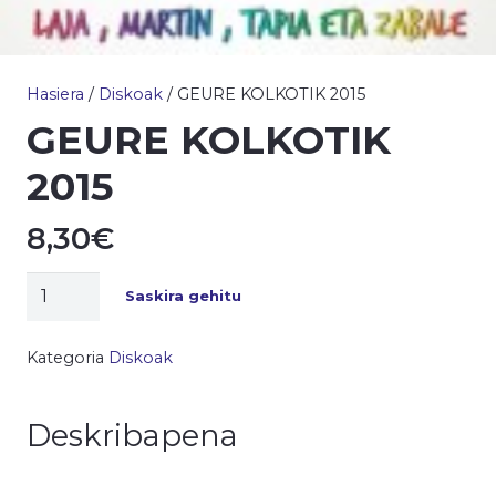
Hasiera
/
Diskoak
/ GEURE KOLKOTIK 2015
GEURE KOLKOTIK
2015
8,30
€
GEURE
Saskira gehitu
KOLKOTIK
2015
Kategoria
Diskoak
kantitatea
Deskribapena