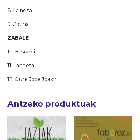
8. Laineza
9. Zotina
ZABALE
10. Bizkargi
11. Landeta
12. Gure Joxe Joakin
Antzeko produktuak