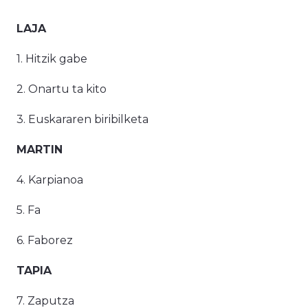
LAJA
1. Hitzik gabe
2. Onartu ta kito
3. Euskararen biribilketa
MARTIN
4. Karpianoa
5. Fa
6. Faborez
TAPIA
7. Zaputza