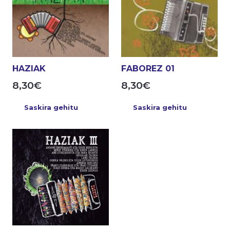
HAZIAK
FABOREZ 01
8,30
€
8,30
€
Saskira gehitu
Saskira gehitu