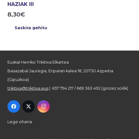
HAZIAK III
8,30
€
Saskira gehitu
Euskal Herriko Trikitixa Elkartea
Basazabal Jauregia, Enparan kalea 18, 20730 Azpeitia
(Gipuzkoa)
trikitixa@trikitixa.eus
| 657 794 217 / 669 363 492 (goizez soilik)
Lege oharra
Pribatutasun politika