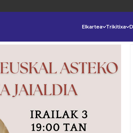
Elkartea
Trikitixa
D