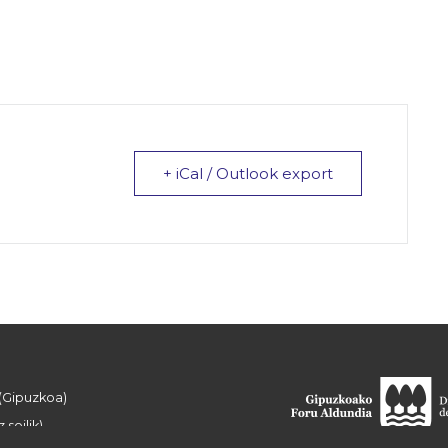
+ iCal / Outlook export
 (Gipuzkoa)
 soilik)