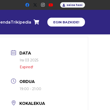
saioa hasi
enda
Trikipedia
EGIN BAZKIDE!
DATA
Ira 03 2025
Expired!
ORDUA
19:00 - 21:00
KOKALEKUA