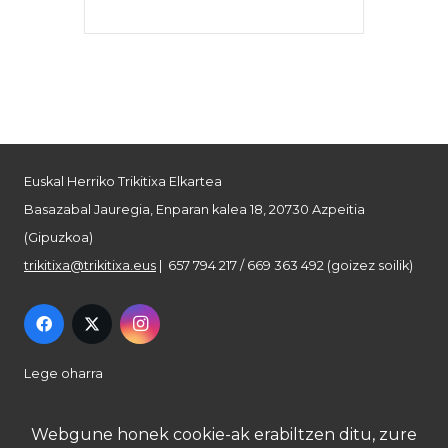
Euskal Herriko Trikitixa Elkartea
Basazabal Jauregia, Enparan kalea 18, 20730 Azpeitia
(Gipuzkoa)
trikitixa@trikitixa.eus
| 657 794 217 / 669 363 492 (goizez soilik)
Lege oharra
Pribatutasun politika
Webgune honek cookie-ak erabiltzen ditu, zure