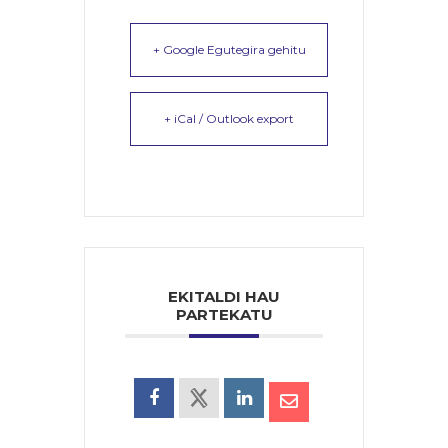
+ Google Egutegira gehitu
+ iCal / Outlook export
EKITALDI HAU
PARTEKATU