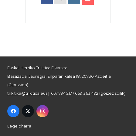
Euskal Herriko Trikitixa Elkartea
Basazabal Jauregia, Enparan kalea 18, 20730 Azpeitia
(Gipuzkoa)
trikitixa@trikitixa.eus
| 657 794 217 / 669 363 492 (goizez soilik)
Lege oharra