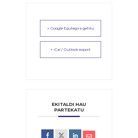
+ Google Egutegira gehitu
+ iCal / Outlook export
EKITALDI HAU
PARTEKATU