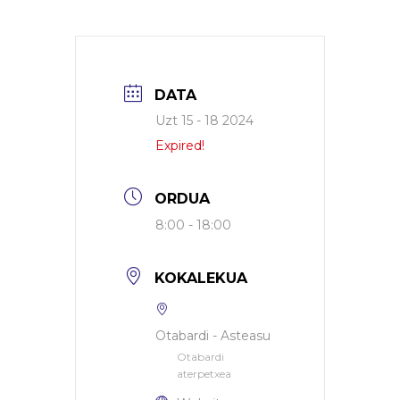
DATA
Uzt 15 - 18 2024
Expired!
ORDUA
8:00 - 18:00
KOKALEKUA
Otabardi - Asteasu
Otabardi
aterpetxea