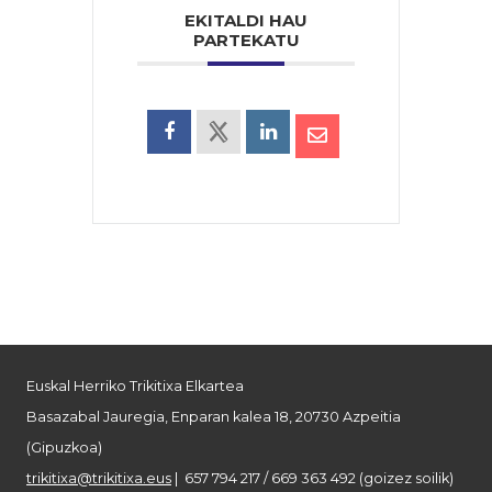
EKITALDI HAU
PARTEKATU
Euskal Herriko Trikitixa Elkartea
Basazabal Jauregia, Enparan kalea 18, 20730 Azpeitia
(Gipuzkoa)
trikitixa@trikitixa.eus
| 657 794 217 / 669 363 492 (goizez soilik)