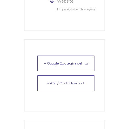
Website
https://otabardi.eus/eu/
+ Google Egutegira gehitu
+ iCal / Outlook export