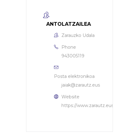
ANTOLATZAILEA
Zarauzko Udala
Phone
943005119
Posta elektronikoa
jaiak@zarautz.eus
Website
https://www.zarautz.eus/eu/agenda