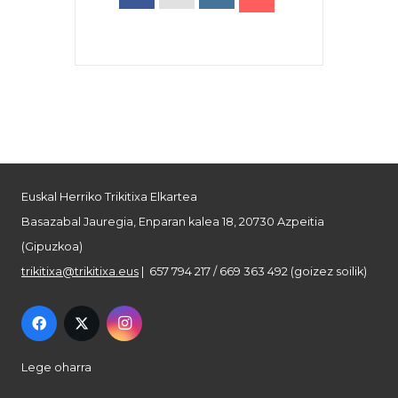
Euskal Herriko Trikitixa Elkartea
Basazabal Jauregia, Enparan kalea 18, 20730 Azpeitia
(Gipuzkoa)
trikitixa@trikitixa.eus
| 657 794 217 / 669 363 492 (goizez soilik)
Lege oharra