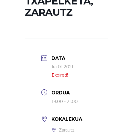
TXAPELKETA,
ZARAUTZ
DATA
Ira 01 2021
Expired!
ORDUA
19:00 - 21:00
KOKALEKUA
Zarautz