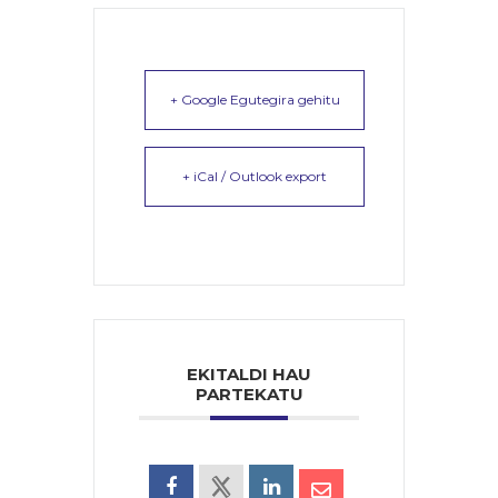
+ Google Egutegira gehitu
+ iCal / Outlook export
EKITALDI HAU
PARTEKATU