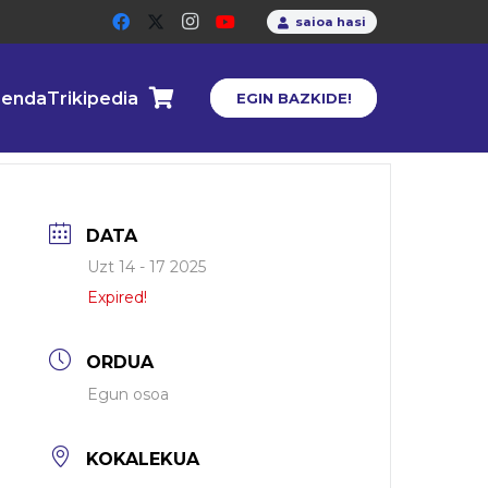
saioa hasi
enda
Trikipedia
EGIN BAZKIDE!
DATA
Uzt 14 - 17 2025
Expired!
ORDUA
Egun osoa
KOKALEKUA