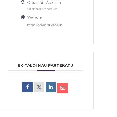
Otabardi - Asteasu
Otabardi aterpetxea
Website
https://otabardi.eus/eu/
EKITALDI HAU PARTEKATU