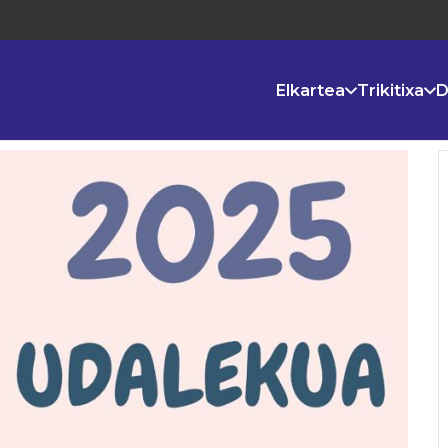
Elkartea
Trikitixa
D