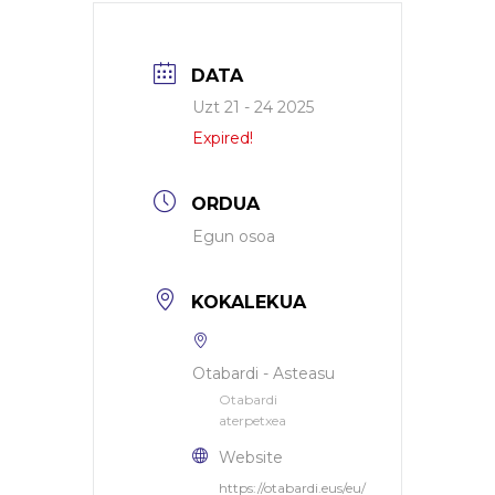
DATA
Uzt 21 - 24 2025
Expired!
ORDUA
Egun osoa
KOKALEKUA
Otabardi - Asteasu
Otabardi
aterpetxea
Website
https://otabardi.eus/eu/