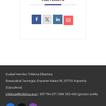
Euskal Herriko Trikitixa Elkartea
Basazabal Jauregia, Enparan kalea 18, 20730 Azpeitia
(Gipuzkoa)
trikitixa@trikitixa.eus
| 657 794 217 / 669 363 492 (goizez soilik)