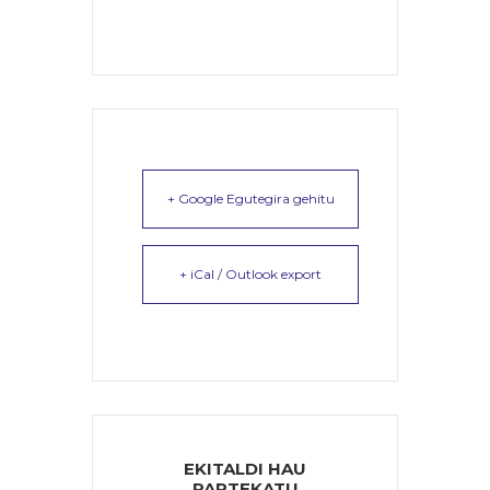
+ Google Egutegira gehitu
+ iCal / Outlook export
EKITALDI HAU
PARTEKATU