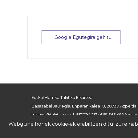
+ Google Egutegira gehitu
Euskal Herriko Trikitixa Elkartea
Basazabal Jauregia, Enparan kalea 18, 20730 Azpeitia
trikitixa@trikitixa.eus
| 657 794 217 / 669 363 492 (goizez
Webgune honek cookie-ak erabiltzen ditu, zure nabig