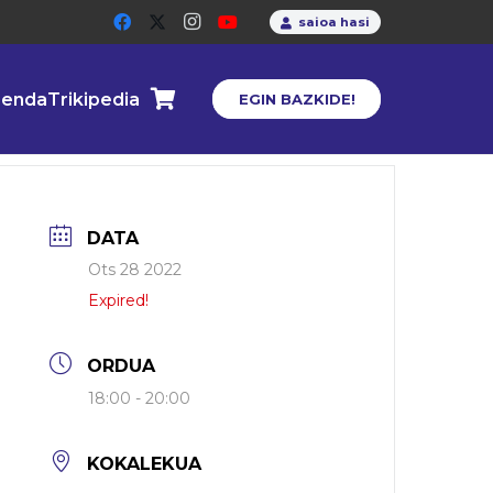
saioa hasi
enda
Trikipedia
EGIN BAZKIDE!
DATA
Ots 28 2022
Expired!
ORDUA
18:00 - 20:00
KOKALEKUA