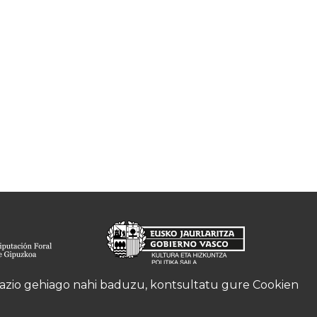
rmazio gehiago nahi baduzu, kontsultatu gure
Cookien