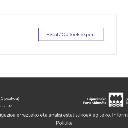
+ iCal / Outlook export
 (Gipuzkoa)
 soilik)
azioa errazteko eta analisi estatistikoak egiteko. Info
Politika