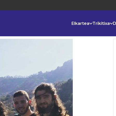
Elkartea
Trikitixa
D